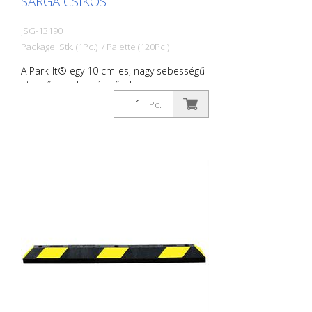
SÁRGA CSÍKOS
JSG-13190
Package: Stk. (1Pc.) / Palette (120Pc.)
A Park-It® egy 10 cm-es, nagy sebességű
ütköző, amely a járműveket
biztonságosan megállítja a
Pc.
parkolóhelyeken. Az újrahasznosított
gumiból készült kerékgátló
megakadályozza a járművek elejének
sérülését, és azt is, hogy a járművek
áthaladjanak a tényleges parkolóhely
határán. Ez megakadályozza a többi
jármű vagy az épület károsodását.
Tartósabbak, mint a beton vagy műanyag
küszöbök. Park-It® parkoló küszöbök: -
100%-ban újrahasznosított gumiból
készülnek - tartósak és jövedelmezőek -
ideálisak beltéri és kültéri parkolókhoz -
nem morzsolódik, nem repedezik vagy
nem színeződik el - éjszaka jól láthatóak -
könnyen, egy személy által telepíthetőek -