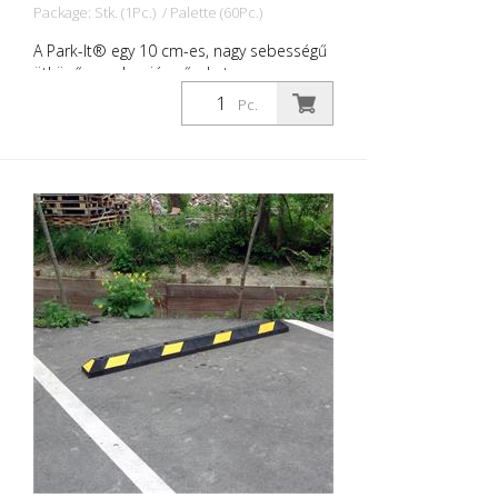
Package: Stk. (1Pc.) / Palette (60Pc.)
rögzítőfurat
A Park-It® egy 10 cm-es, nagy sebességű
ütköző, amely a járműveket
biztonságosan megállítja a
Pc.
parkolóhelyeken. Az újrahasznosított
gumiból készült kerékgátló
megakadályozza a járművek elejének
sérülését, és azt is, hogy a járművek
áthaladjanak a tényleges parkolóhely
határán. Ez megakadályozza a többi
jármű vagy az épület károsodását.
Tartósabbak, mint a beton vagy műanyag
küszöbök. Park-It® parkoló küszöbök: -
100%-ban újrahasznosított gumiból
készülnek - tartósak és jövedelmezőek -
ideálisak beltéri és kültéri parkolókhoz -
nem morzsolódik, nem repedezik vagy
nem színeződik el - éjszaka jól láthatóak -
könnyen, egy személy által telepíthetőek -
bármilyen útfelületre felszerelhető -
ellenáll az ultraibolya fénynek,
nedvességnek, olajnak, szélsőséges