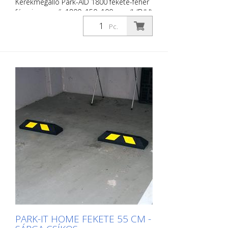
Kerékmegálló Park-AID 1800 fekete-fehér
fényvisszaverő, 1800x150x100 mm (L/B/H),
4 fúrólyukkal, dugókkal/csavarokkal és
Pc.
kupakokkal Kerékmegálló Park-AID® , a
jól bevált kerékmegállónk
továbbfejlesztése: Optimalizált, modern
design, még jobb minőség. A Park-AID®
megkönnyíti a parkolást, rendet és
biztonságot teremt a parkolókban.
Oldalsó vagy homlokzati parkolóhelyek
elhatárolására. Optimizált, modern
design Újrahasznosított gumiból készült,
nagymértékben tömörített a hosszú
élettartam érdekében Nagyon jó
körkörös láthatóság: Fényvisszaverő
csíkok mindkét oldalon - az elülső
oldalon is Olaj- és hőmérsékletálló,
valamint UV-stabil Dűbelezéshez,
beleértve a rögzítődugókat és dugókat is
Kialakítás: 1.800 mm
PARK-IT HOME FEKETE 55 CM -