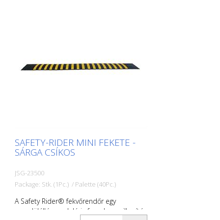
SAFETY-RIDER MINI FEKETE -
SÁRGA CSÍKOS
JSG-23500
Package: Stk. (1Pc.) / Palette (40Pc.)
A Safety Rider® fekvőrendőr egy
egyedülálló, moduláris forgalomcsillapító