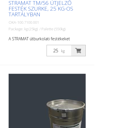
STRAMAT TM/56 ÚTJELZŐ
FESTÉK SZÜRKE, 25 KG-OS
TARTÁLYBAN
OKA-100.7100.001
Package: kg (25kg) / Palette (550kg)
A STRAMAT útburkolati festékeket
elsősorban aszfalt- vagy betonfelületeken
használják, szegély- és középvonalak,
kg
parkolóhelyek, űrszelvényjelzések vagy
egyéb jelölések felfestésére köz- vagy
magánterületeken.