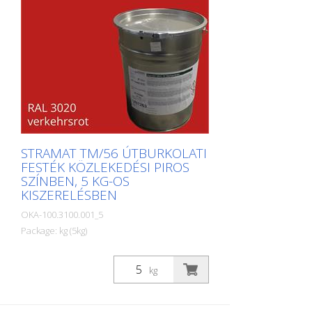
STRAMAT TM/56 ÚTBURKOLATI
FESTÉK KÖZLEKEDÉSI PIROS
SZÍNBEN, 5 KG-OS
KISZERELÉSBEN
OKA-100.3100.001_5
Package: kg (5kg)
A STRAMAT útburkolati festékeket
elsősorban aszfalt- vagy betonfelületeken
kg
használják, szegély- és középvonalak,
parkolóhelyek, űrszelvényjelzések vagy
egyéb jelölések felfestésére köz- vagy