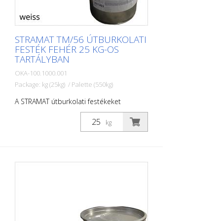
STRAMAT TM/56 ÚTBURKOLATI
FESTÉK FEHÉR 25 KG-OS
TARTÁLYBAN
OKA-100.1000.001
Package: kg (25kg) / Palette (550kg)
A STRAMAT útburkolati festékeket
elsősorban aszfalt- vagy betonfelületeken
használják, szegély- és középvonalak,
kg
parkolóhelyek, űrszelvényjelzések vagy
egyéb jelölések felfestésére köz- vagy
magánterületeken.