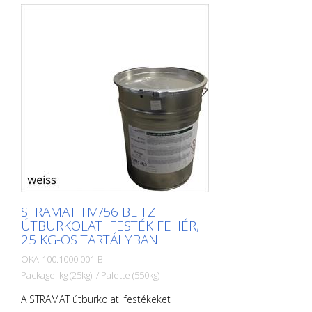
STRAMAT TM/56 BLITZ
ÚTBURKOLATI FESTÉK FEHÉR,
25 KG-OS TARTÁLYBAN
OKA-100.1000.001-B
Package: kg (25kg) / Palette (550kg)
A STRAMAT útburkolati festékeket