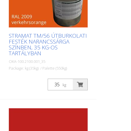
STRAMAT TM/56 ÚTBURKOLATI
FESTÉK NARANCSSÁRGA
SZÍNBEN, 35 KG-OS
TARTÁLYBAN
OKA-100.2100.001_35
Package: kg (35kg) / Palette (550kg)
A STRAMAT útburkolati festékeket
elsősorban aszfalt- vagy betonfelületeken,
kg
szegély- és középvonalak, parkolók,
útburkolati jelek vagy egyéb jelölések
felfestésére használják köz- vagy
magánterületeken.