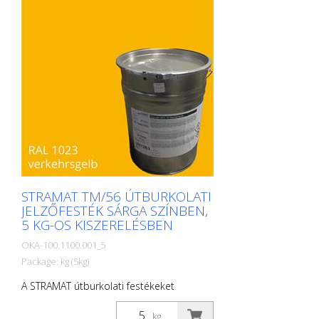
STRAMAT TM/56 ÚTBURKOLATI
JELZŐFESTÉK SÁRGA SZÍNBEN,
5 KG-OS KISZERELÉSBEN
OKA-100.1100.001_5
Package: kg (5kg)
A STRAMAT útburkolati festékeket
elsősorban aszfalt- vagy betonfelületeken
használják, szegély- és középvonalak,
kg