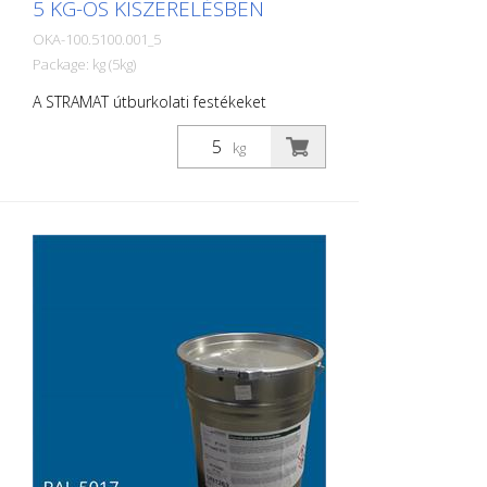
5 KG-OS KISZERELÉSBEN
OKA-100.5100.001_5
Package: kg (5kg)
A STRAMAT útburkolati festékeket
elsősorban aszfalt- vagy betonfelületeken
használják, szegély- és középvonalak,
kg
parkolóhelyek, űrszelvényjelzések vagy
egyéb jelölések felfestésére köz- vagy
magánterületeken.