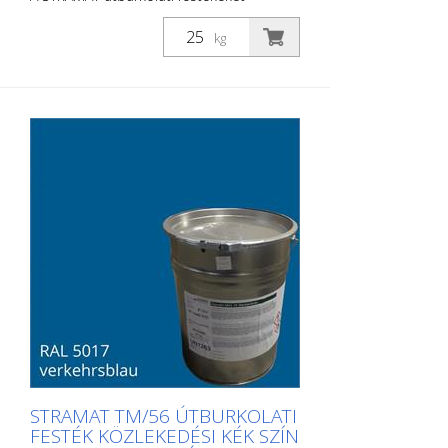
elsősorban aszfalt- vagy betonfelületeken
használják, szegély- és középvonalak,
kg
parkolóhelyek, űrszelvényjelzések vagy
egyéb jelölések felfestésére köz- vagy
magánterületeken.
STRAMAT TM/56 ÚTBURKOLATI
FESTÉK KÖZLEKEDÉSI KÉK SZÍN