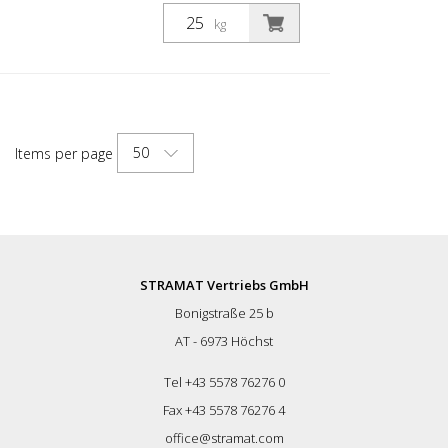
elsősorban aszfalt- vagy betonfelületeken
használják, szegély- és középvonalak,
kg
parkolóhelyek, űrszelvényjelzések vagy
egyéb jelölések felfestésére köz- vagy
magánterületeken. Gyors száradás.
50
Items per page
STRAMAT Vertriebs GmbH
Bonigstraße 25 b
AT - 6973 Höchst
Tel +43 5578 76276 0
Fax +43 5578 76276 4
office@stramat.com