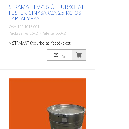
STRAMAT TM/56 ÚTBURKOLATI
FESTÉK CINKSÁRGA 25 KG-OS
TARTÁLYBAN
OKA-100.1018.001
Package: kg (25kg) / Palette (550kg)
A STRAMAT útburkolati festékeket
elsősorban aszfalt- vagy betonfelületeken
használják, szegély- és középvonalak,
kg
parkolóhelyek, űrszelvényjelzések vagy
egyéb jelölések felfestésére köz- vagy
magánterületeken.