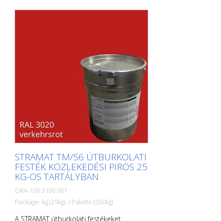
magánterületeken.
STRAMAT TM/56 ÚTBURKOLATI
FESTÉK KÖZLEKEDÉSI PIROS 25
KG-OS TARTÁLYBAN
OKA-100.3100.001
Package: kg (25kg) / Palette (550kg)
A STRAMAT útburkolati festékeket