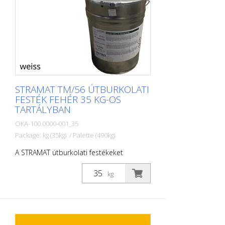
STRAMAT TM/56 ÚTBURKOLATI
FESTÉK FEHÉR 35 KG-OS
TARTÁLYBAN
OKA-100.0000-001_35
Package: kg (35kg) / Palette (490kg)
A STRAMAT útburkolati festékeket
elsősorban aszfalt- vagy betonfelületeken
használják, szegély- és középvonalak,
kg
parkolóhelyek, űrszelvényjelzések vagy
egyéb jelölések felfestésére köz- vagy
magánterületeken.