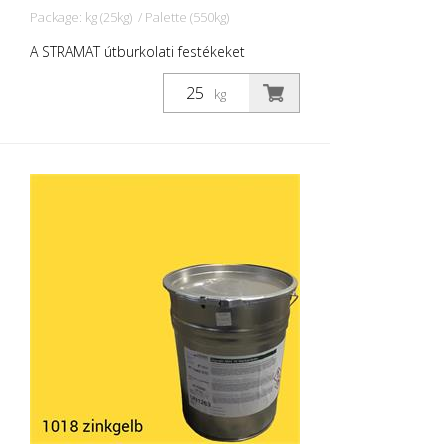
Package: kg (25kg) / Palette (550kg)
A STRAMAT útburkolati festékeket
elsősorban aszfalt- vagy betonfelületeken
használják, szegély- és középvonalak,
kg
parkolóhelyek, űrszelvényjelzések vagy
egyéb jelölések felfestésére köz- vagy
magánterületeken.