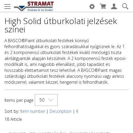
High Solid útburkolati jelzések
színei
A BASCO®Paint útburkolati festékek könnyű
felhordhatóságukkal és gyors száradásukkal nyűgöznek le. Az 1
és 2 komponensű útburkolati festékek kiváló minőségű tiszta
akrilátgyanták alapján készülnek. A 2 komponensű festék epoxi-
modifikált is, ami nagyobb ellenállást, jobb tapadást és
hosszabb élettartamot tesz lehetővé. A BASCO®Paint magas
szilárdságú útburkolati festékek alacsony nyomású vagy airless
módszerrel, valamint kézzel, hengerrel is felhordhatók.
50
Items per page
Sort by:
Item number
|
Description
|
€
18 Article