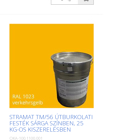
parkolóhelyek, űrszelvényjelzések vagy
egyéb jelölések felfestésére köz- vagy
magánterületeken.
STRAMAT TM/56 ÚTBURKOLATI
FESTÉK SÁRGA SZÍNBEN, 25
KG-OS KISZERELÉSBEN
OKA-100.1100.001