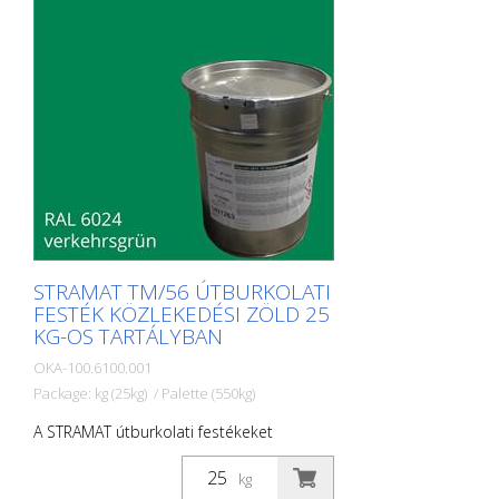
STRAMAT TM/56 ÚTBURKOLATI
FESTÉK KÖZLEKEDÉSI ZÖLD 25
KG-OS TARTÁLYBAN
OKA-100.6100.001
Package: kg (25kg) / Palette (550kg)
A STRAMAT útburkolati festékeket
elsősorban aszfalt- vagy betonfelületeken
használják, szegély- és középvonalak,
kg
parkolóhelyek, űrszelvényjelzések vagy