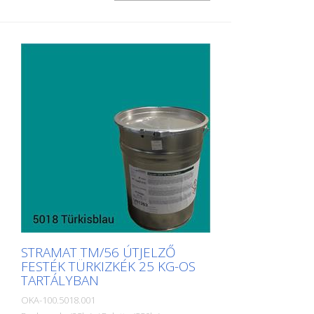
egyéb jelölések felfestésére köz- vagy
magánterületeken.
STRAMAT TM/56 ÚTJELZŐ
FESTÉK TÜRKIZKÉK 25 KG-OS
TARTÁLYBAN
OKA-100.5018.001