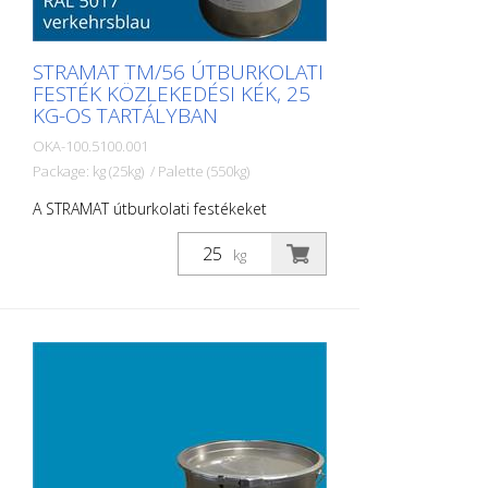
STRAMAT TM/56 ÚTBURKOLATI
FESTÉK KÖZLEKEDÉSI KÉK, 25
KG-OS TARTÁLYBAN
OKA-100.5100.001
Package: kg (25kg) / Palette (550kg)
A STRAMAT útburkolati festékeket
elsősorban aszfalt- vagy betonfelületeken
használják, szegély- és középvonalak,
kg
parkolóhelyek, űrszelvényjelzések vagy
egyéb jelölések felfestésére köz- vagy
magánterületeken.