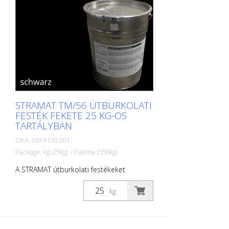
STRAMAT TM/56 ÚTBURKOLATI
FESTÉK FEKETE 25 KG-OS
TARTÁLYBAN
OKA-100.9100.001
Package: kg (25kg) / Palette (550kg)
A STRAMAT útburkolati festékeket
elsősorban aszfalt- vagy betonfelületeken
használják, szegély- és középvonalak,
kg
parkolóhelyek, űrszelvényjelzések vagy
egyéb jelölések felfestésére köz- vagy
magánterületeken.