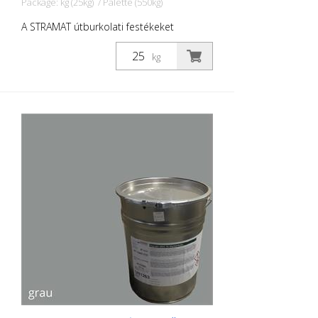
Package: kg (25kg) / Palette (550kg)
A STRAMAT útburkolati festékeket
elsősorban aszfalt- vagy betonfelületeken,
szegély- és középvonalak, parkolók,
kg
útburkolati jelek vagy egyéb jelölések
felfestésére használják köz- vagy
magánterületeken.