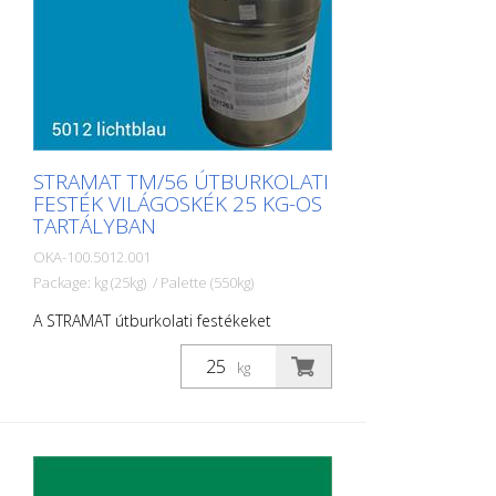
STRAMAT TM/56 ÚTBURKOLATI
FESTÉK VILÁGOSKÉK 25 KG-OS
TARTÁLYBAN
OKA-100.5012.001
Package: kg (25kg) / Palette (550kg)
A STRAMAT útburkolati festékeket
elsősorban aszfalt- vagy betonfelületeken,
szegély- és középvonalak, parkolók,
kg
útburkolati jelek vagy egyéb jelölések
felfestésére használják köz- vagy
magánterületeken.