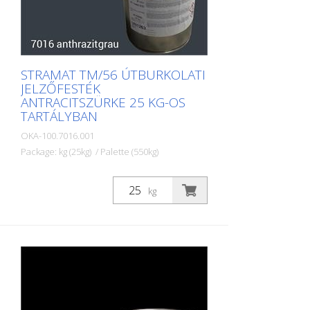
STRAMAT TM/56 ÚTBURKOLATI
JELZŐFESTÉK
ANTRACITSZÜRKE 25 KG-OS
TARTÁLYBAN
OKA-100.7016.001
Package: kg (25kg) / Palette (550kg)
A STRAMAT útburkolati festékeket
elsősorban aszfalt- vagy betonfelületeken,
kg
szegély- és középvonalak, parkolók,
útburkolati jelek vagy egyéb jelölések
felfestésére használják köz- vagy
magánterületeken.