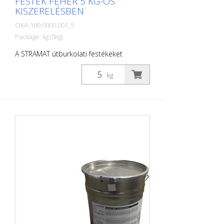
FESTÉK FEHÉR 5 KG-OS
KISZERELÉSBEN
OKA-100.0000.001_5
Package: kg (5kg)
A STRAMAT útburkolati festékeket
elsősorban aszfalt- vagy betonfelületeken
használják, szegély- és középvonalak,
kg
parkolóhelyek, űrszelvényjelzések vagy
egyéb jelölések felfestésére köz- vagy
magánterületeken.