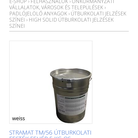
E-SHOP
›
FELHASZNÁLÓK
›
ÖNKORMÁNYZATI
VÁLLALATOK, VÁROSOK ÉS TELEPÜLÉSEK
›
PADLÓJELÖLŐ ANYAGOK
›
ÚTBURKOLATI JELZÉSEK
SZÍNEI
›
HIGH SOLID ÚTBURKOLATI JELZÉSEK
SZÍNEI
STRAMAT TM/56 ÚTBURKOLATI