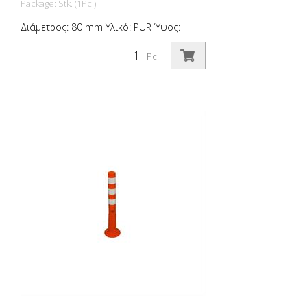
Package: Stk. (1Pc.)
Διάμετρος: 80 mm Υλικό: PUR Ύψος:
1.000 mm Βάρος: 1,48 kg Χρώμα:
πορτοκαλί 4 αντανακλαστικές λωρίδες
Pc.
(χωρίς υλικό στερέωσης) Το Flexipost®
είναι ένας αυτοσυσχετιζόμενος στύλος
φραγμού κατασκευασμένος από
εξαιρετικά ανθεκτική πολυουρεθάνη. Οι
στύλοι αυτοί είναι ελαστικοί σαν
καουτσούκ όταν χτυπιούνται ή
ανατρέπονται.