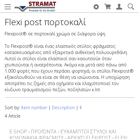
Flexi post πορτοκαλί
Flexipost® σε πορτοκαλί χρώμα σε διάφορα ύψη.
Το Flexipost® είναι ένας ελαστικός στύλος φράγματος
κατασκευασμένος από εξαιρετικά ανθεκτική πολυουρεθάνη.
Αυτοί οι στύλοι είναι ελαστικοί σαν καουτσούκ όταν
χτυπιούνται ή ανατρέπονται. Ακόμα και μετά από πάνω από
1.000 φορές που έχουν περάσει φορτηγά, οι στύλοι Flexipost®
εξακολουθούν να είναι σε θέση να ισιώνονται. Η υποχώρηση
αποτρέπει τις ζημιές στα οχήματα και ελαχιστοποιεί τον
κίνδυνο τραυματισμού πεζών, ποδηλατών κ.λπ.
Sort by:
Item number
|
Description
|
€
4 Article
E-SHOP
›
ΠΡΟΪΌΝΤΑ
›
ΕΎΚΑΜΠΤΟΙ ΣΤΎΛΟΙ ΚΑΙ
ΚΟΛΩΝΆΚΙΑ ΦΡΑΓΜΟΎ
›
ΑΡΧΙΚΌ FLEXIPOST
›
FLEXI