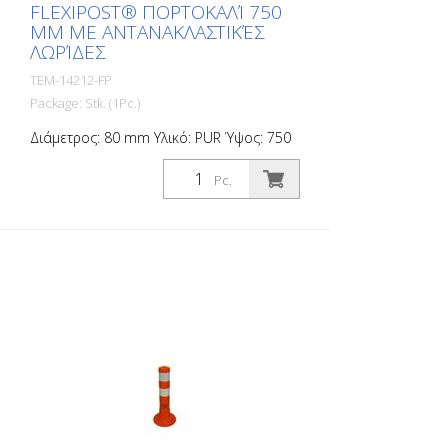
FLEXIPOST® ΠΟΡΤΟΚΑΛΊ 750
MM ΜΕ ΑΝΤΑΝΑΚΛΑΣΤΙΚΈΣ
ΛΩΡΊΔΕΣ
TEM-14212-FP
Package: Stk. (1Pc.)
Διάμετρος: 80 mm Υλικό: PUR Ύψος: 750
mm Βάρος: 1,32 kg Χρώμα: πορτοκαλί 3
αντανακλαστικές λωρίδες (χωρίς υλικό
Pc.
στερέωσης) Το Flexipost® είναι ένας
αυτοσυσχετιζόμενος στύλος φραγμού
κατασκευασμένος από εξαιρετικά
ανθεκτική πολυουρεθάνη. Οι στύλοι
αυτοί είναι ελαστικοί σαν καουτσούκ
όταν χτυπιούνται ή ανατρέπονται.