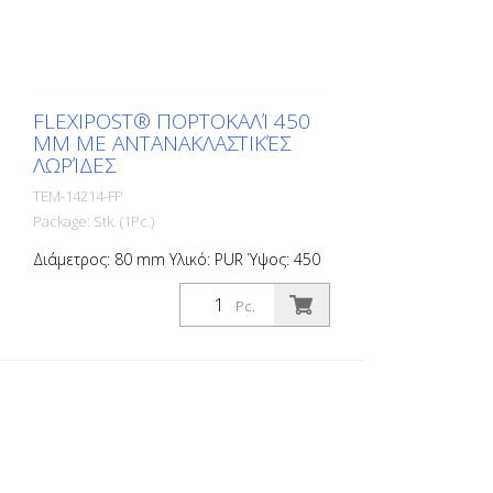
FLEXIPOST® ΠΟΡΤΟΚΑΛΊ 450
MM ΜΕ ΑΝΤΑΝΑΚΛΑΣΤΙΚΈΣ
ΛΩΡΊΔΕΣ
TEM-14214-FP
Package: Stk. (1Pc.)
Διάμετρος: 80 mm Υλικό: PUR Ύψος: 450
mm Βάρος: 0,93 kg Χρώμα: πορτοκαλί 2
αντανακλαστικές λωρίδες (χωρίς υλικό
Pc.
στερέωσης) Το Flexipost® είναι ένας
αυτοσυσχετιζόμενος στύλος φραγμού
κατασκευασμένος από εξαιρετικά
ανθεκτική πολυουρεθάνη. Οι στύλοι
αυτοί είναι ελαστικοί σαν καουτσούκ
όταν χτυπιούνται ή ανατρέπονται.