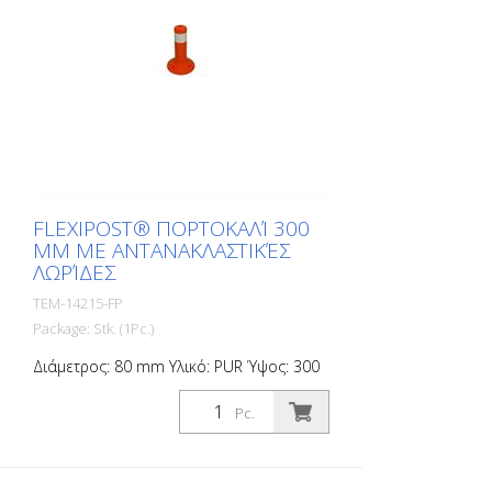
FLEXIPOST® ΠΟΡΤΟΚΑΛΊ 300
MM ΜΕ ΑΝΤΑΝΑΚΛΑΣΤΙΚΈΣ
ΛΩΡΊΔΕΣ
TEM-14215-FP
Package: Stk. (1Pc.)
Διάμετρος: 80 mm Υλικό: PUR Ύψος: 300
mm Βάρος: 0,69 kg χρώμα: πορτοκαλί 1
αντανακλαστική λωρίδα (χωρίς υλικό
Pc.
στερέωσης) Το Flexipost® είναι ένας
αυτοσυσχετιζόμενος στύλος φραγμού
κατασκευασμένος από εξαιρετικά