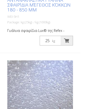
ΑΝΤΑΝΑΚΛΑΣΤΙΚΆ ΓΥΆΛΙΝΑ
ΣΦΑΙΡΊΔΙΑ ΜΈΓΕΘΟΣ ΚΌΚΚΩΝ
180 - 850 ΜM
WEI-5H1
Package: kg (25kg) / kg (1000kg)
Γυάλινα σφαιρίδια Lux® της Refex -
προϊόντα υψηλής ποιότητας στο εύρος
παραγωγής από 63 έως 850 mµ. - Τα
kg
γυάλινα σφαιρίδια Lux® Refex
χαρακτηρίζονται από υψηλές οπτικές
ιδιότητες και ελάχιστο ποσοστό
εγκλεισμάτων αέρα. - Μια καινοτόμος
διαδικασία για την επιφανειακή
επίστρωση των γυάλινων σφαιριδίων
εξασφαλίζει ιδιότητες προϊόντων που
επιτρέπουν τη βέλτιστη πρόσφυση με
υλικά οδοσήμανσης. Τα γυάλινα
σφαιρίδια Lux® Refex χρησιμοποιούνται
ως αρχικό συστατικό στην παραγωγή
υλικών οδοσήμανσης (premix) και ως
συμπλήρωμα κατά την εφαρμογή της
σήμανσης στην επιφάνεια του δρόμου