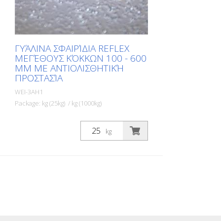
(drop on). Παραδίδονται σε σάκους των
25 kg.
ΓΥΆΛΙΝΑ ΣΦΑΙΡΊΔΙΑ REFLEX
ΜΕΓΈΘΟΥΣ ΚΌΚΚΩΝ 100 - 600
ΜM ΜΕ ΑΝΤΙΟΛΙΣΘΗΤΙΚΉ
ΠΡΟΣΤΑΣΊΑ
WEI-3AH1
Package: kg (25kg) / kg (1000kg)
Γυάλινα σφαιρίδια Lux® της Refex -
προϊόντα υψηλής ποιότητας στο εύρος
kg
παραγωγής από 63 έως 850 mµ. - Τα
γυάλινα σφαιρίδια Lux® της Refex
χαρακτηρίζονται από υψηλές οπτικές
παραμέτρους και ελάχιστο ποσοστό
εγκλεισμάτων αέρα. - Μια καινοτόμος
διαδικασία για την επίστρωση της
επιφάνειας των γυάλινων σφαιριδίων
εξασφαλίζει ιδιότητες του προϊόντος
που επιτρέπουν τη βέλτιστη συγκόλληση