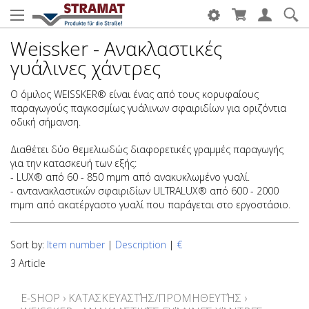
Weissker - Ανακλαστικές
γυάλινες χάντρες
Ο όμιλος WEISSKER® είναι ένας από τους κορυφαίους
παραγωγούς παγκοσμίως γυάλινων σφαιριδίων για οριζόντια
οδική σήμανση.
Διαθέτει δύο θεμελιωδώς διαφορετικές γραμμές παραγωγής
για την κατασκευή των εξής:
- LUX® από 60 - 850 mµm από ανακυκλωμένο γυαλί.
- αντανακλαστικών σφαιριδίων ULTRALUX® από 600 - 2000
mµm από ακατέργαστο γυαλί που παράγεται στο εργοστάσιο.
Sort by:
Item number
|
Description
|
€
3 Article
E-SHOP
›
ΚΑΤΑΣΚΕΥΑΣΤΉΣ/ΠΡΟΜΗΘΕΥΤΉΣ
›