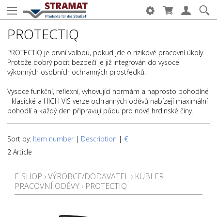
PROTECTIQ
PROTECTIQ je první volbou, pokud jde o rizikové pracovní úkoly.
Protože dobrý pocit bezpečí je již integrován do vysoce
výkonných osobních ochranných prostředků.
Vysoce funkční, reflexní, vyhovující normám a naprosto pohodlné
- klasické a HIGH VIS verze ochranných oděvů nabízejí maximální
pohodlí a každý den připravují půdu pro nové hrdinské činy.
Sort by:
Item number
|
Description
|
€
2 Article
E-SHOP
›
VÝROBCE/DODAVATEL
›
KÜBLER -
PRACOVNÍ ODĚVY
›
PROTECTIQ