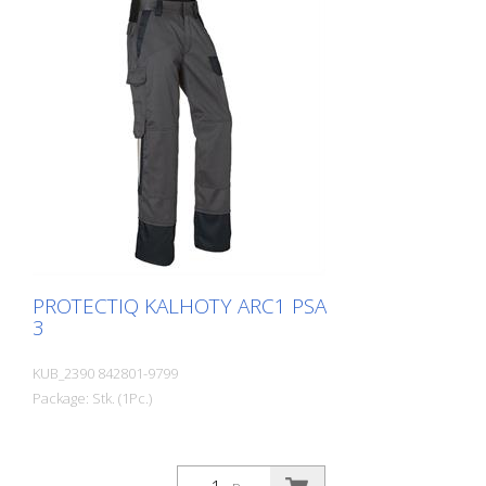
PROTECTIQ KALHOTY ARC1 PSA
3
KUB_2390 842801-9799
Package: Stk. (1Pc.)