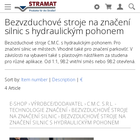
Bezvzduchové stroje na značení
silnic s hydraulickým pohonem
Bezvzduchové stroje C.M.C. s hydraulickým pohonem. Pro
značení silnic ve městech. Vhodné také pro značení parkovišť. V
závislosti na vybavení také s plastovým nástřikem za studena
pro různé aplikace. Od 1:1, 98:2 vnitřní směs nebo 98:2 otevřená.
Sort by:
Item number
|
Description
|
€
4 Article
E-SHOP
›
VÝROBCE/DODAVATEL
›
C.M.C. S.R.L. -
TECHNOLOGIE ZNAČENÍ
›
BEZVZDUCHOVÉ STROJE
NA ZNAČENÍ SILNIC
›
BEZVZDUCHOVÉ STROJE NA
ZNAČENÍ SILNIC S HYDRAULICKÝM POHONEM