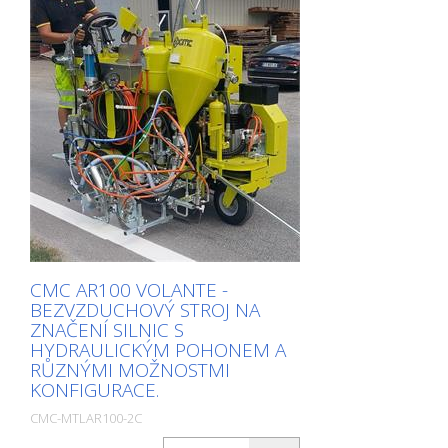
CMC AR100 VOLANTE -
BEZVZDUCHOVÝ STROJ NA
ZNAČENÍ SILNIC S
HYDRAULICKÝM POHONEM A
RŮZNÝMI MOŽNOSTMI
KONFIGURACE.
CMC-MTLAR100-2C
Package: Stk. (1Pc.)