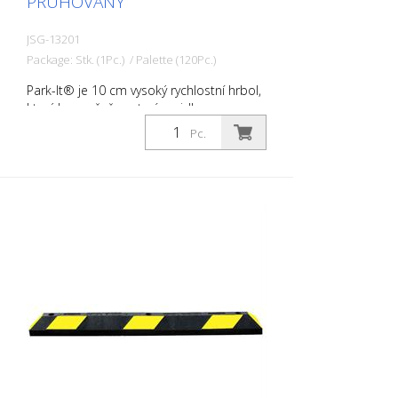
PRUHOVANÝ
těžkého nářadí - jsou bezúdržbové - mají
3letou záruku 2 upevňovací otvory
JSG-13201
Package: Stk. (1Pc.) / Palette (120Pc.)
Park-It® je 10 cm vysoký rychlostní hrbol,
který bezpečně zastaví vozidla v
parkovacích zálivech. Zarážka kol z
Pc.
recyklované pryže zabraňuje poškození
přední části vozidel a také zabraňuje
vozidlům v jízdě přes vlastní hranici
parkovacího zálivu. Tím se zabrání
poškození ostatních vozidel nebo
budovy. Jsou odolnější než betonové
nebo plastové prahy. Parkovací prahy
Park-It®: - jsou vyrobeny ze 100%
recyklované pryže - jsou trvanlivé a
ziskové - jsou ideální pro vnitřní i venkovní
parkoviště - nedrolí se, nepraská a
nemění barvu. - jsou v noci dobře
viditelné - je snadné je instalovat pouze
jednou osobou - lze namontovat na
jakýkoli povrch vozovky - odolné vůči