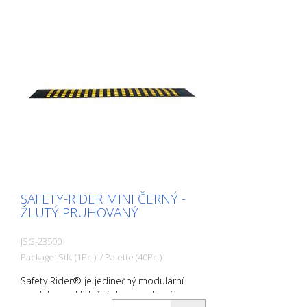
SAFETY-RIDER MINI ČERNÝ -
ŽLUTÝ PRUHOVANÝ
JSG-23500
Package: Stk. (1Pc.) / Palette (40Pc.)
Safety Rider® je jedinečný modulární
modul pro zklidnění dopravy, který