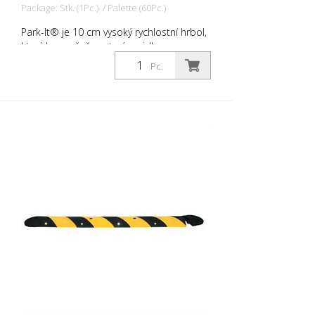
Package: Stk. (1Pc.) / Palette (60Pc.)
Park-It® je 10 cm vysoký rychlostní hrbol,
který bezpečně zastaví vozidla v
parkovacích zálivech. Zarážka kol z
Pc.
recyklované pryže zabraňuje poškození
přední části vozidel a také zabraňuje
vozidlům v jízdě přes vlastní hranici
parkovacího zálivu. Tím se zabrání
poškození ostatních vozidel nebo
budovy. Jsou odolnější než betonové
nebo plastové prahy. Parkovací prahy
Park-It®: - jsou vyrobeny ze 100%
recyklované pryže - jsou trvanlivé a
ziskové - jsou ideální pro vnitřní i venkovní
parkoviště - nedrolí se, nepraská a
nemění barvu. - jsou v noci dobře
viditelné - je snadné je instalovat pouze
jednou osobou - lze namontovat na
jakýkoli povrch vozovky - odolné vůči
ultrafialovému záření, vlhkosti, olejům,
extrémním teplotám. - jsou vhodné pro
dočasné i trvalé použití - váží pouze 1/10