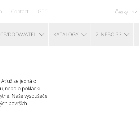
m
Contact
GTC
Česky
CE/DODAVATEL
KATALOGY
2. NEBO 3.?
 Ať už se jedná o
du, nebo o pokládku
zbytné. Naše vysoušeče
ých površích.