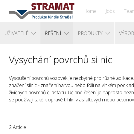
Home
Jobs
Tea
UŽIVATELÉ
ŘEŠENÍ
PRODUKTY
VÝROB
Vysychání povrchů silnic
Vysoušení povrchů vozovek je nezbytné pro různé aplikace.
značení silnic - značení barvou nebo fólií na vlhkém podkla
živičných povrchů či asfaltu. Účinné řešení je naprosto ne
se používají také k opravě trhlin v asfaltových nebo betonov
2 Article