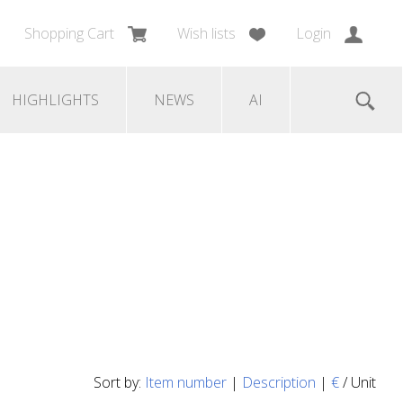
Shopping Cart
Wish lists
Login
HIGHLIGHTS
NEWS
AI
Sort by:
Item number
|
Description
|
€
/ Unit