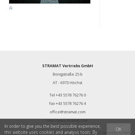
AI
STRAMAT Vertriebs GmbH
Bonigstraße 25 b
AT - 6973 Höchst
Tel +43 5578 76276 0
Fax +43 5578 76276 4
office@stramat.com
http://www.stramat.com
In order to give you the best possible experience,
OK
this website uses cookies and analysis tools. By
Legal Notice
|
Data protection
|
GTC
| © by
STRAMAT Vertriebs GmbH