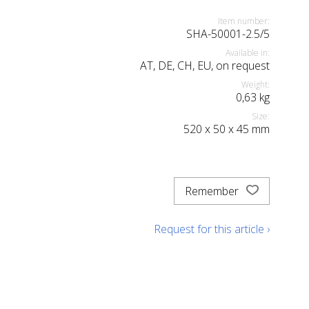
Item number:
SHA-50001-2.5/5
Available in:
AT, DE, CH, EU, on request
Weight:
0,63
kg
Size:
520
x
50
x
45
mm
Remember
Request for this article ›