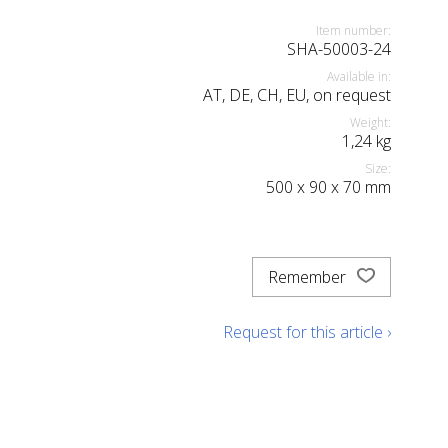
Item number:
SHA-50003-24
Available in:
AT, DE, CH, EU, on request
Weight:
1,24
kg
Size:
500
x
90
x
70
mm
Remember
Request for this article ›