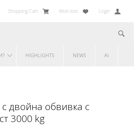
Shopping Cart
Wish lists
Login
И?
HIGHLIGHTS
NEWS
AI
 с двойна обвивка с
т 3000 kg