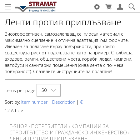
Ленти против приплъзване
Високоефективен, самозалепващ се, плосък материал с
максимално сцепление и отлична адаптация към формите.
Идеален за полагане върху повърхности, при които
съществува риск от подхлъзване, като например: Стълбища,
входове, рампи, обществени места, кораби, лодки, камиони,
автобуси и санитарни помещения (сива лента с по-мека
повърхност). Спазвайте инструкциите за полагане!
50
Items per page
Sort by:
Item number
|
Description
|
€
12 Article
E-SHOP
›
ПОТРЕБИТЕЛИ
›
КОМПАНИИ ЗА
СТРОИТЕЛСТВО И ГРАЖДАНСКО ИНЖЕНЕРСТВО
›
ЛЕНТИ ПРОТИВ ПРИПЛЪЗВАНЕ