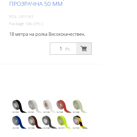
ПРОЗРАЧНА 50 MM
ROL-1411161
Package: Stk. (1Pc.)
18 метра на ролка Висококачествен,
самозалепващ се, плосък материал с
максимално сцепление и отлична
Pc.
конформност. Идеален за полагане
върху повърхности, при които има риск
от подхлъзване, като например:
Стълбища, входни зони, рампи,
обществени пространства, кораби,
лодки, камиони, автобуси. Следвайте
инструкциите за полагане!