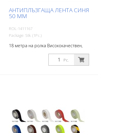
АНТИПЛЪЗГАЩА ЛЕНТА СИНЯ
50 MM
ROL-1411167
Package: Stk. (1Pc.)
18 метра на ролка Висококачествен,
самозалепващ се, плосък материал с
максимално сцепление и отлична
Pc.
конформност. Идеален за полагане
върху повърхности, при които има риск
от подхлъзване, като например:
Стълбища, входни зони, рампи,
обществени пространства, кораби,
лодки, камиони, автобуси. Следвайте
инструкциите за полагане!