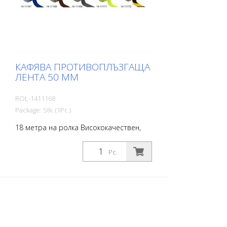
КАФЯВА ПРОТИВОПЛЪЗГАЩА
ЛЕНТА 50 MM
ROL-1411168
Package: Stk. (1Pc.)
18 метра на ролка Висококачествен,
самозалепващ се, плосък материал с
максимално сцепление и отлична
Pc.
конформност. Идеален за полагане
върху повърхности, при които има риск
от подхлъзване, като например:
Стълбища, входни зони, рампи,
обществени пространства, кораби,
лодки, камиони, автобуси. Следвайте
инструкциите за полагане!