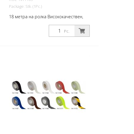
Package: Stk. (1Pc.)
18 метра на ролка Висококачествен,
самозалепващ се, плосък материал с
максимално сцепление и отлична
Pc.
конформност. Идеален за полагане
върху повърхности, при които има риск
от подхлъзване, като например:
Стълбища, входни зони, рампи,
обществени пространства, кораби,
лодки, камиони, автобуси. Следвайте
инструкциите за полагане!