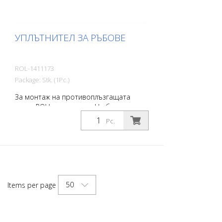
УПЛЪТНИТЕЛ ЗА РЪБОВЕ
ROL-1411173
Package: Stk. (1Pc.)
За монтаж на противоплъзгащата
лента ROLL на открито. На базата на
PVC. Туба от 50 g с накрайник.
Pc.
50
Items per page