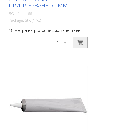
ПРИПЛЪЗВАНЕ 50 ММ
ROL-1411166
Package: Stk. (1Pc.)
18 метра на ролка Висококачествен,
самозалепващ се, плосък материал с
максимално сцепление и отлична
Pc.
конформност. Идеален за полагане
върху повърхности, при които има риск
от подхлъзване, като например:
Стълбища, входни зони, рампи,
обществени пространства, кораби,
лодки, камиони, автобуси. Следвайте
инструкциите за полагане!