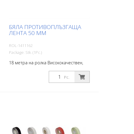
БЯЛА ПРОТИВОПЛЪЗГАЩА
ЛЕНТА 50 ММ
ROL-1411162
Package: Stk. (1Pc.)
18 метра на ролка Висококачествен,
самозалепващ се, плосък материал с
максимално сцепление и отлична
Pc.
конформност. Идеален за полагане
върху повърхности, при които има риск
от подхлъзване, като например:
Стълбища, входни зони, рампи,
обществени пространства, кораби,
лодки, камиони, автобуси. Следвайте
инструкциите за полагане!