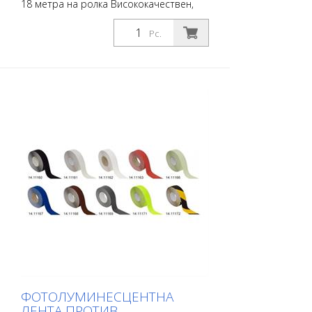
18 метра на ролка Висококачествен,
самозалепващ се, плосък материал с
максимално сцепление и отлична
Pc.
конформност. Идеален за полагане
върху повърхности, при които има риск
от подхлъзване, като например:
Стълбища, входни зони, рампи,
обществени пространства, кораби,
лодки, камиони, автобуси. Следвайте
инструкциите за полагане!
ФОТОЛУМИНЕСЦЕНТНА
ЛЕНТА ПРОТИВ