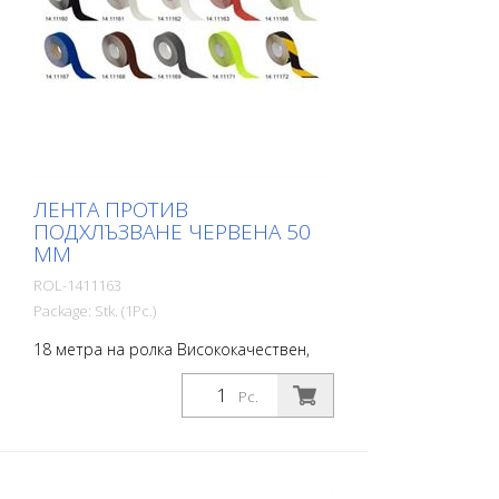
ЛЕНТА ПРОТИВ
ПОДХЛЪЗВАНЕ ЧЕРВЕНА 50
ММ
ROL-1411163
Package: Stk. (1Pc.)
18 метра на ролка Висококачествен,
самозалепващ се, плосък материал с
максимално сцепление и отлична
Pc.
конформност. Идеален за полагане
върху повърхности, при които има риск
от подхлъзване, като например:
Стълбища, входни зони, рампи,