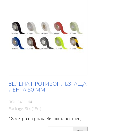
обществени пространства, кораби,
лодки, камиони, автобуси. Следвайте
инструкциите за полагане!
ЗЕЛЕНА ПРОТИВОПЛЪЗГАЩА
ЛЕНТА 50 ММ
ROL-1411164
Package: Stk. (1Pc.)
18 метра на ролка Висококачествен,
самозалепващ се, плосък материал с
максимално сцепление и отлична