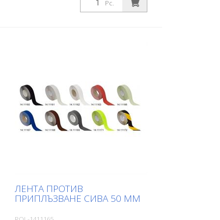
Pc.
конформност. Идеален за полагане
върху повърхности, при които има риск
от подхлъзване, като например:
Стълбища, входни зони, рампи,
обществени пространства, кораби,
лодки, камиони, автобуси. Следвайте
инструкциите за полагане!
ЛЕНТА ПРОТИВ
ПРИПЛЪЗВАНЕ СИВА 50 ММ
ROL-1411165